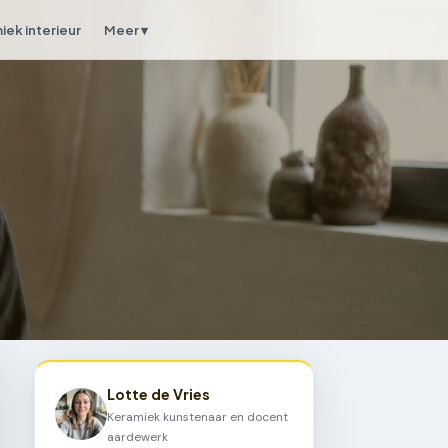
iek interieur
Meer ▾
Lotte de Vries
Keramiek kunstenaar en docent
aardewerk