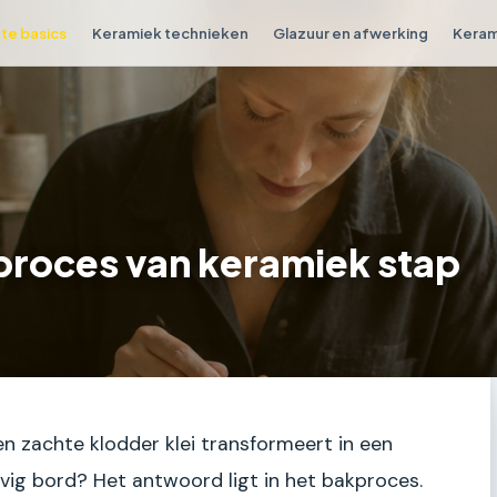
e basics
Keramiek technieken
Glazuur en afwerking
Keram
proces van keramiek stap
en zachte klodder klei transformeert in een
evig bord? Het antwoord ligt in het bakproces.