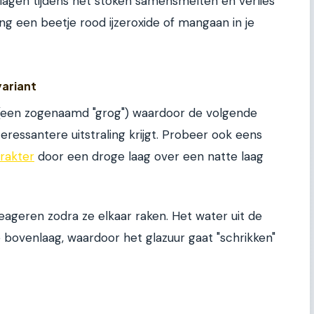
 lagen tijdens het stoken samensmelten en verlies
eng een beetje rood ijzeroxide of mangaan in je
variant
r (een zogenaamd "grog") waardoor de volgende
eressantere uitstraling krijgt. Probeer ook eens
arakter
door een droge laag over een natte laag
eageren zodra ze elkaar raken. Het water uit de
 bovenlaag, waardoor het glazuur gaat "schrikken"