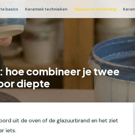
e basics
Keramiek technieken
Glazuur en afwerking
Keram
: hoe combineer je twee
oor diepte
 bord uit de oven of de glazuurbrand en het ziet
r iets.