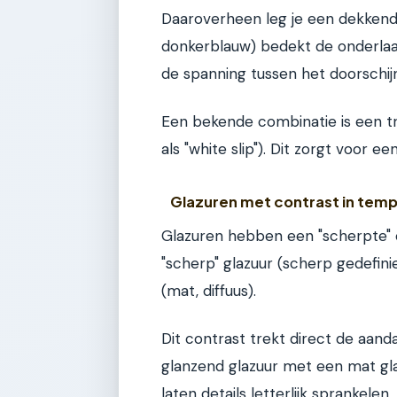
Daaroverheen leg je een dekkend 
donkerblauw) bedekt de onderlaag
de spanning tussen het doorschi
Een bekende combinatie is een tr
als "white slip"). Dit zorgt voor ee
Glazuren met contrast in tem
Glazuren hebben een "scherpte" of
"scherp" glazuur (scherp gedefini
(mat, diffuus).
Dit contrast trekt direct de aan
glanzend glazuur met een mat gla
laten details letterlijk sprankelen.