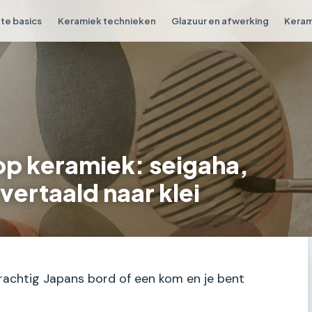
e basics
Keramiek technieken
Glazuur en afwerking
Keram
op keramiek: seigaha,
vertaald naar klei
prachtig Japans bord of een kom en je bent