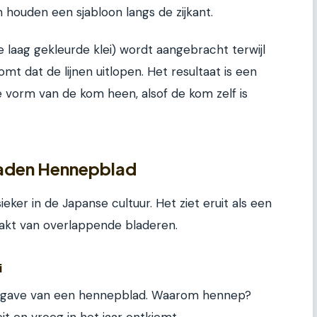
n houden een sjabloon langs de zijkant.
 laag gekleurde klei) wordt aangebracht terwijl
omt dat de lijnen uitlopen. Het resultaat is een
e vorm van de kom heen, alsof de kom zelf is
aden Hennepblad
eker in de Japanse cultuur. Het ziet eruit als een
akt van overlappende bladeren.
i
eergave van een hennepblad. Waarom hennep?
it en vroeg in het jaar ontkiemt.