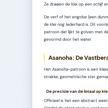
Ze draaien de klei op een schijf e
De verf of het engobe (een dunne
de klei nog lederhard is. Dit voork
patroon dat lijkt te golven met d
gevormd door het water.
Asanoha: De Vastber
Het Asanoha-patroon is een klassi
strakke, geometrische ster gema
De precisie van de liniaal op kle
Officieel is het een abstract w
Omdat de plant sterk is, snel groe