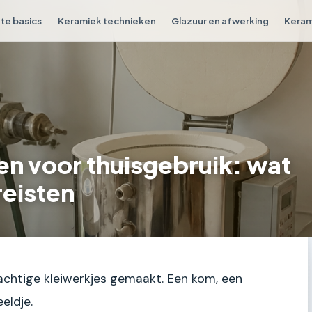
e basics
Keramiek technieken
Glazuur en afwerking
Keram
n voor thuisgebruik: wat
reisten
rachtige kleiwerkjes gemaakt. Een kom, een
eldje.