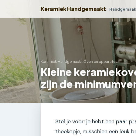
Keramiek Handgemaakt
Handgemaakt
Keramiek Handgemaakt
›
Oven en apparatuur
Kleine keramiekove
zijn de minimumve
Stel je voor: je hebt een paar p
theekopje, misschien een leuk be