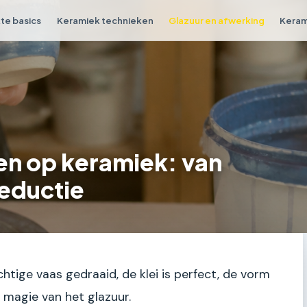
e basics
Keramiek technieken
Glazuur en afwerking
Keram
en op keramiek: van
reductie
chtige vaas gedraaid, de klei is perfect, de vorm
de magie van het glazuur.