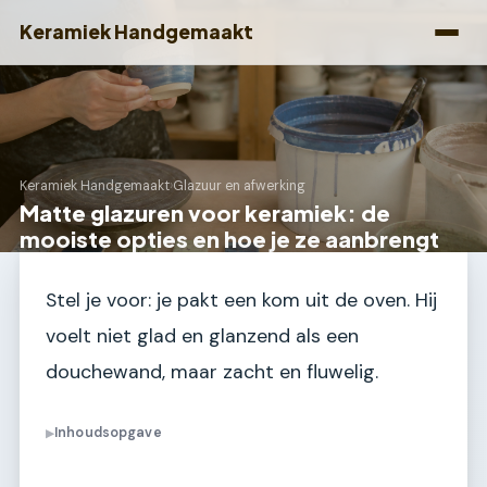
Keramiek Handgemaakt
Keramiek Handgemaakt
›
Glazuur en afwerking
Matte glazuren voor keramiek: de
mooiste opties en hoe je ze aanbrengt
Stel je voor: je pakt een kom uit de oven. Hij
voelt niet glad en glanzend als een
douchewand, maar zacht en fluwelig.
Inhoudsopgave
▶