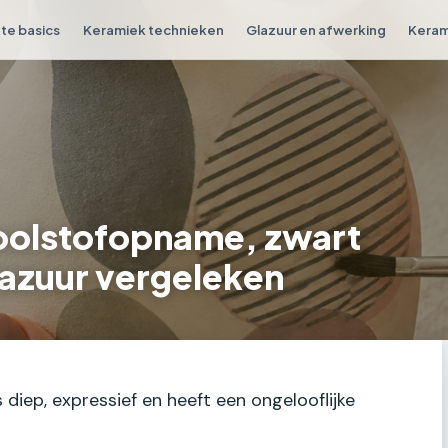
e basics
Keramiek technieken
Glazuur en afwerking
Keram
oolstofopname, zwart
lazuur vergeleken
s diep, expressief en heeft een ongelooflijke